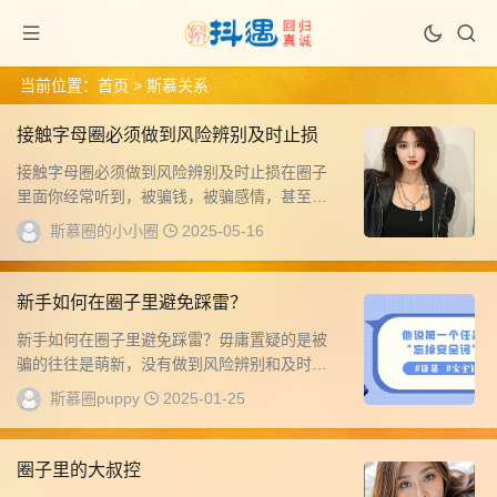
当前位置：
首页
> 斯慕关系
接触字母圈必须做到风险辨别及时止损
接触字母圈必须做到风险辨别及时止损在圈子
里面你经常听到，被骗钱，被骗感情，甚至被
诈骗，毋庸置疑的是被骗的往往是萌新，且没
斯慕圈的小小圈
2025-05-16
有做到风...
新手如何在圈子里避免踩雷？
新手如何在圈子里避免踩雷？毋庸置疑的是被
骗的往往是萌新，没有做到风险辨别和及时止
损!如何风险辨别?首先，您需要注意保护个人隐
斯慕圈puppy
2025-01-25
私，...
圈子里的大叔控