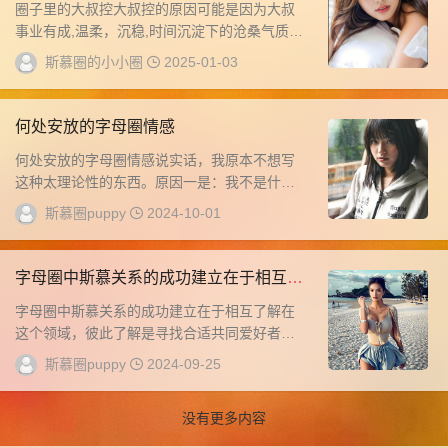
圈子里的大叔控大叔控的原因可能是因为大叔
事业有成,温柔，沉稳,时间沉淀下的沧桑气质，
30多岁保养出色的外形还是不错的年龄带来的
斯慕圈的小小圈
2025-01-03
成...
何处安放的字母圈情感
何处安放的字母圈情感说实话，我原本不想写
这种太理论性的东西。原因一是：我不是什么
业界权威人士，人微言轻；原因二是：字母圈
斯慕圈puppy
2024-10-01
没有绝对...
字母圈中斯慕关系的成功建立在于相互了
解
字母圈中斯慕关系的成功建立在于相互了解在
这个领域，彼此了解是寻找合适共同爱好者的
基本且重要的要素。正如我之前所说的，如果
斯慕圈puppy
2024-09-25
将一段关...
没有更多内容