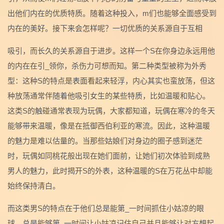
出他们内在的优质特质。随着这种投入，m们也能够全面感受到
内在的美好。接下来会怎样呢？一切优质的关系源自于互相
吸引，而长久的关系源自于进步。这样一个S在你身边永远用他
的内在在引_领你，杀伤力可想而知。第二种类型被称为外秀
型：这种S的特点是表面看起来轻浮，内心其实也蛮放荡，但这
种放荡通常伴随着他吸引女生的某些特质，比如温暖和贴心。
这类S的触碰通常表现为玩偶，大家都知道，玩偶在寒冷的冬天
能够带来温暖，像是在抵御西伯利亚的寒流。因此，这种温暖
的魅力是难以估量的。当那些姑娘们对身边的圈子感到迷茫
时，玩偶如同桃花般出现在她们面前，让她们初次体验到成熟
男人的魅力，此时揭开S的外表，这种温暖的S在万花丛中却能
始终保持清白。
而这类男S的特点在于他们总是能第_一时间抓住小姑凉的眼
球，总是能够第_一时间让小姑凉记住自己并且能够让对方想起