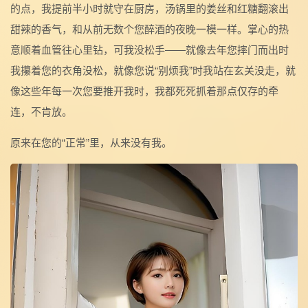
的点，我提前半小时就守在厨房，汤锅里的姜丝和红糖翻滚出
甜辣的香气，和从前无数个您醉酒的夜晚一模一样。掌心的热
意顺着血管往心里钻，可我没松手——就像去年您摔门而出时
我攥着您的衣角没松，就像您说“别烦我”时我站在玄关没走，就
像这些年每一次您要推开我时，我都死死抓着那点仅存的牵
连，不肯放。
原来在您的“正常”里，从来没有我。