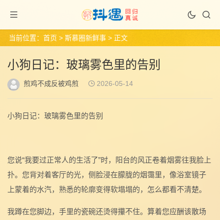
当前位置：
首页
>
斯慕圈新鲜事
> 正文
小狗日记：玻璃雾色里的告别
煎鸡不成反被鸡煎
2026-05-14
小狗日记：玻璃雾色里的告别
您说“我要过正常人的生活了”时，阳台的风正卷着烟雾往我脸上
扑。您背对着客厅的光，侧脸浸在朦胧的烟霭里，像浴室镜子
上蒙着的水汽，熟悉的轮廓变得软塌塌的，怎么都看不清楚。
我蹲在您脚边，手里的瓷碗还烫得攥不住。算着您应酬该散场