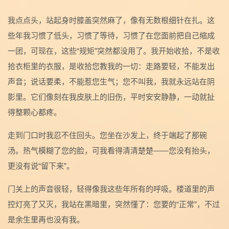
我点点头，站起身时膝盖突然麻了，像有无数根细针在扎。这
些年我习惯了低头，习惯了等待，习惯了在您面前把自己缩成
一团，可现在，这些“规矩”突然都没用了。我开始收拾，不是收
拾衣柜里的衣服，是收拾您教我的一切：走路要轻，不能发出
声音；说话要柔，不能惹您生气；您不叫我，我就永远站在阴
影里。它们像刻在我皮肤上的旧伤，平时安安静静，一动就扯
得整颗心都疼。
走到门口时我忍不住回头。您坐在沙发上，终于端起了那碗
汤。热气模糊了您的脸，可我看得清清楚楚——您没有抬头，
更没有说“留下来”。
门关上的声音很轻，轻得像我这些年所有的呼吸。楼道里的声
控灯亮了又灭，我站在黑暗里，突然懂了：您要的“正常”，不过
是余生里再也没有我。