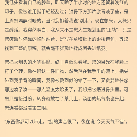
我低头看着自己的膝盖，昨天跪了半小时的地方还留着浅红的
印子，像被谁用指甲轻轻刮过；锁骨下方那片淤青淡了些，是
上周您喝醉时咬的，当时您抱着我说“别走”，现在想来，大概只
是醉话。我突然明白，我从来不是您人生规划里的“正轨”，只是
您疲惫时停靠的临时站台，是写在草稿纸上的歪扭诗句，等您
找到工整的原稿，就会毫不犹豫地揉成团丢进纸篓。
您掐灭烟头的声响很脆，终于肯低头看我。您的目光在我脸上
打了个转，像在辨认一件旧物，然后落在我手里的碗上。指尖
碰到我手背的瞬间，我像被烫到似的缩了一下，又贪婪地往您
那边凑了凑——那点温度太珍贵了，我想把它焐进骨头里。可
您只是接过碗，转身就放在了茶几上，汤面的热气袅袅升起，
您连看都没看第二眼。
“东西你都可以带走。”您的声音很平，像在说“今天天气不错”。