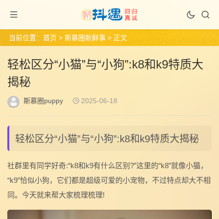
当前位置：
首页
>
斯慕圈新鲜事
> 正文
轻松区分“小猫”与“小狗”:k8和k9特质大
揭秘
斯慕圈puppy
2025-06-18
轻松区分“小猫”与“小狗”:k8和k9特质大揭秘
社群里有同学好奇:“k8和k9有什么区别?”这里的“k8”就像小猫，
“k9”恰似小狗，它们都是超级可爱的小宠物，不过特点却大不相
同。今天就来帮大家梳理梳理!