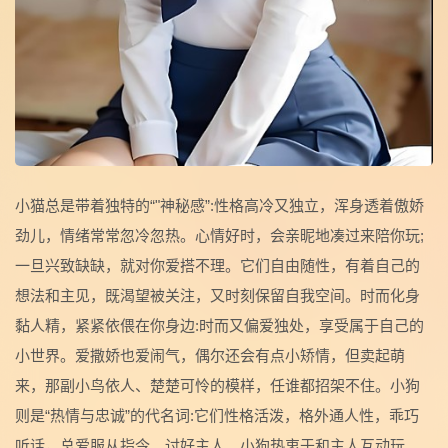
小猫总是带着独特的“"神秘感”:性格高冷又独立，浑身透着傲娇
劲儿，情绪常常忽冷忽热。心情好时，会亲昵地凑过来陪你玩;
一旦兴致缺缺，就对你爱搭不理。它们自由随性，有着自己的
想法和主见，既渴望被关注，又时刻保留自我空间。时而化身
黏人精，紧紧依偎在你身边:时而又偏爱独处，享受属于自己的
小世界。爱撒娇也爱闹气，偶尔还会有点小矫情，但卖起萌
来，那副小鸟依人、楚楚可怜的模样，任谁都招架不住。小狗
则是“热情与忠诚”的代名词:它们性格活泼，格外通人性，乖巧
听话，总爱服从指令、讨好主人。小狗热衷于和主人互动玩