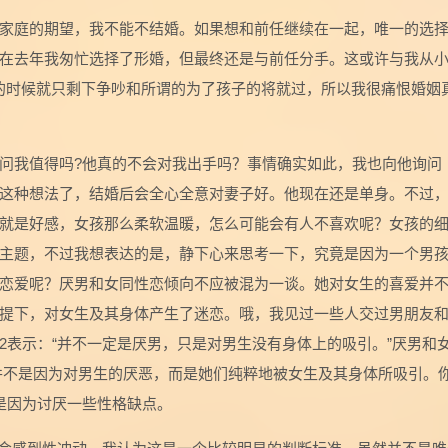
家庭的期望，我不能不结婚。如果想和前任继续在一起，唯一的选
在去年我匆忙选择了形婚，但最终还是与前任分手。这或许与我从
0的时候就只剩下争吵和所谓的为了孩子的将就过，所以我很痛恨婚姻
问我值得吗?他真的不会对我出手吗？事情确实如此，我也向他询问
这种想法了，结婚后会全心全意对妻子好。他现在还是单身。不过
就是好感，女孩那么柔软温暖，怎么可能会有人不喜欢呢？女孩的
主题，不过我想表达的是，静下心来思考一下，究竟是因为一个男
恋爱呢？厌男和女同性恋倾向不应被混为一谈。她对女生的喜爱并
提下，对女生及其身体产生了迷恋。哦，我见过一些人交过男朋友
2表示：“并不一定是厌男，只是对男生没有身体上的吸引。”厌男和
生并不是因为对男生的厌恶，而是她们纯粹地被女生及其身体所吸引。
只是因为讨厌一些性格缺点。