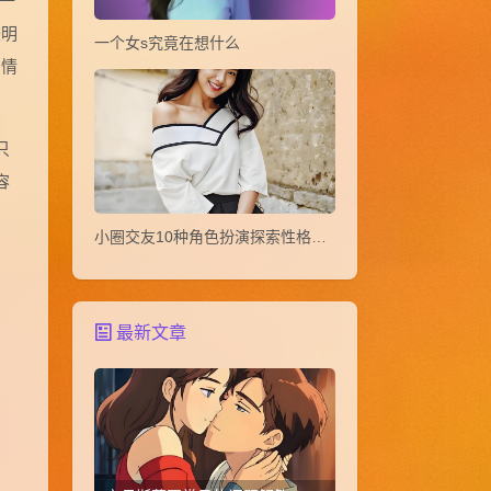
一
较明
一个女s究竟在想什么
爱情
只
容
小圈交友10种角色扮演探索性格玩法教
最新文章