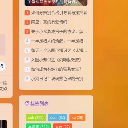
字母斯慕圈常见的问题解答，从小白到大神(1~20)
如何分辨别合格引导者与操控者
圈里，真的有爱情吗
关于小众游戏搭子的协议，怎么写？
一半是猎人的清醒，一半是猎物的俯首
每天一个入圈小知识之《认知失调》
​入圈小知识之《内啡肽效应》
如何成为有魅力的猫系女生？
小狗日记：玻璃雾色里的告别
一篇
出来的
标签列表
sub
(128)
dom
(82)
sp
(28)
字母圈
(352)
女m
(27)