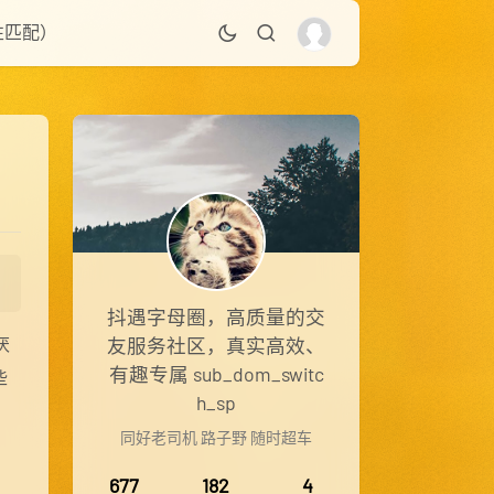
性匹配）
抖遇字母圈，高质量的交
友服务社区，真实高效、
厌
有趣专属 sub_dom_switc
些
h_sp
同好老司机 路子野 随时超车
677
182
4