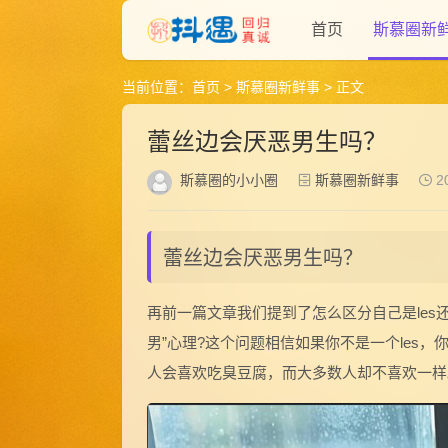
首页
斯慕圈新
当前位置：
首页
>
斯慕圈新鲜事
> 正文
蕾丝边会厌恶男生吗？
斯慕圈的小小圈
斯慕圈新鲜事
20
蕾丝边会厌恶男生吗？
再前一篇文章我们提到了怎么区分自己是les还
男”心理?这个问题相信如果你不是一个les
人会喜欢吃臭豆腐，而大多数人却不喜欢一样