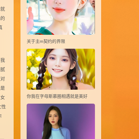
择就
小的
真
关于主m契约的界限
，我
细腻
孩对
不是
你我在字母斯慕圈相遇就是美好
和女
女性
你