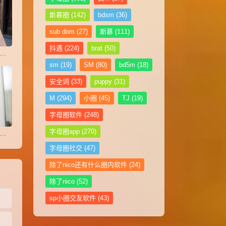
斯慕圈
(142)
bdsm
(36)
sub dom
(27)
斯慕
(111)
抖遇
(224)
brat
(50)
半是猎人的清醒，一半是猎物的俯首
sm
(19)
SM
(80)
bd5m
(18)
安全词
(33)
puppy
(31)
M
(294)
小圈
(45)
TJ
(19)
字母圈软件
(248)
字母圈app
(270)
狗日记：玻璃雾色里的告别
字母圈社交
(47)
除了nico还有什么圈内软件
(24)
除了nico
(52)
sp小圈交友软件
(43)