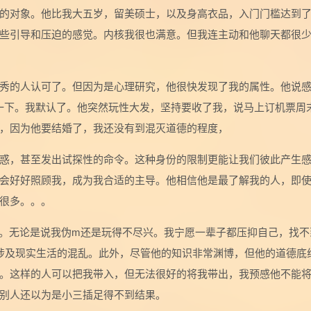
的对象。他比我大五岁，留美硕士，以及身高衣品，入门门槛达到
些引导和压迫的感觉。内核我很也满意。但我连主动和他聊天都很
秀的人认可了。但因为是心理研究，他很快发现了我的属性。他说
试一下。我默认了。他突然玩性大发，坚持要收了我，说马上订机票周
，因为他要结婚了，我还没有到混灭道德的程度，
惑，甚至发出试探性的命令。这种身份的限制更能让我们彼此产生
会好好照顾我，成为我合适的主导。他相信他是最了解我的人，即
很多。。。
%。无论是说我伪m还是玩得不尽兴。我宁愿一辈子都压抑自己，找不
涉及现实生活的混乱。此外，尽管他的知识非常渊博，但他的道德底
。这样的人可以把我带入，但无法很好的将我带出，我预感他不能
别人还以为是小三插足得不到结果。