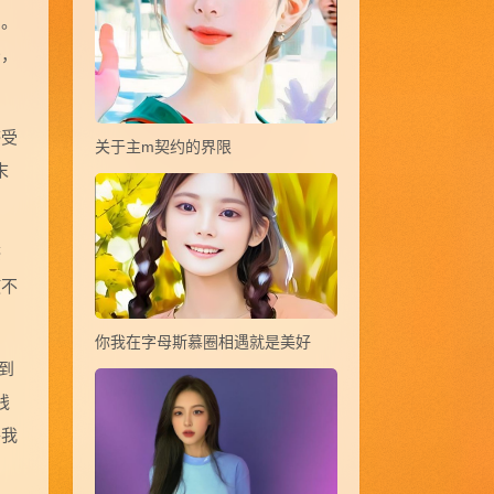
了。
少，
感受
关于主m契约的界限
末
感
使不
你我在字母斯慕圈相遇就是美好
到
线
将我