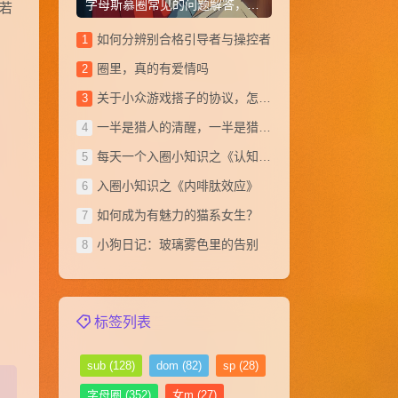
字母斯慕圈常见的问题解答，从小白到大神(1~20)
若
如何分辨别合格引导者与操控者
圈里，真的有爱情吗
关于小众游戏搭子的协议，怎么写？
一半是猎人的清醒，一半是猎物的俯首
每天一个入圈小知识之《认知失调》
​入圈小知识之《内啡肽效应》
如何成为有魅力的猫系女生？
小狗日记：玻璃雾色里的告别
标签列表
sub
(128)
dom
(82)
sp
(28)
字母圈
(352)
女m
(27)