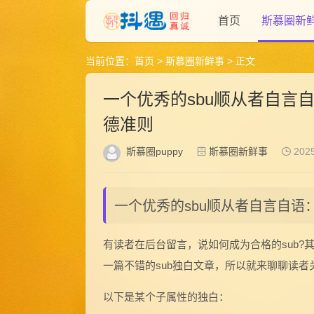
首页
斯慕圈新
当前位置：
首页
>
斯慕圈新鲜事
> 正文
一个优秀的sbu顺从者自言
德准则
斯慕圈puppy
斯慕圈新鲜事
2025
一个优秀的sbu顺从者自言自
有读者在后台留言，说如何成为合格的sub?
一篇不错的sub独白文章，所以就来聊聊读者关
以下是某个子属性的独白：