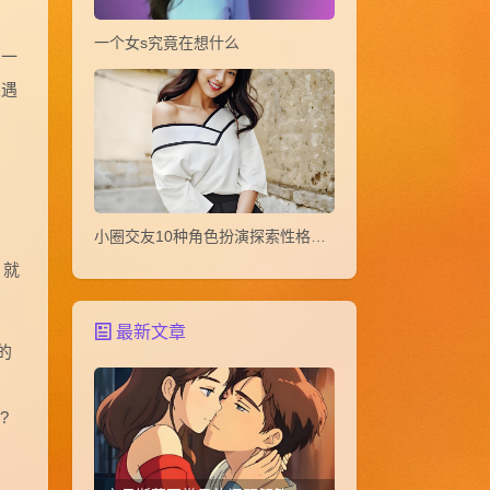
一个女s究竟在想什么
屑一
果遇
小圈交友10种角色扮演探索性格玩法教
，就
最新文章
的
?