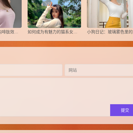
​入圈小知识之《内啡肽效应》
如何成为有魅力的猫系女生？
小