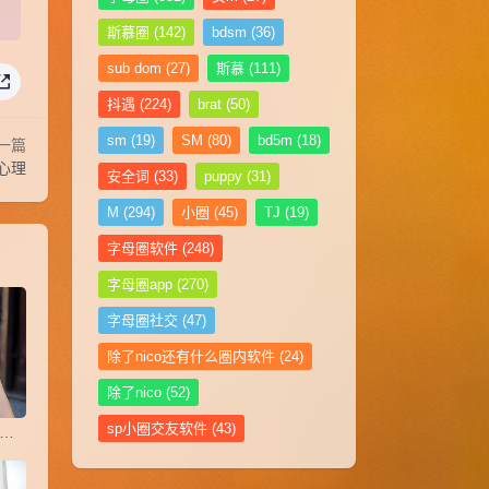
斯慕圈
(142)
bdsm
(36)
sub dom
(27)
斯慕
(111)
抖遇
(224)
brat
(50)
sm
(19)
SM
(80)
bd5m
(18)
一篇
心理
安全词
(33)
puppy
(31)
M
(294)
小圈
(45)
TJ
(19)
字母圈软件
(248)
字母圈app
(270)
字母圈社交
(47)
除了nico还有什么圈内软件
(24)
除了nico
(52)
sp小圈交友软件
(43)
半是猎人的清醒，一半是猎物的俯首