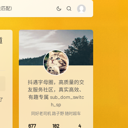
性匹配）
道
抖遇字母圈，高质量的交
友服务社区，真实高效、
有趣专属 sub_dom_switc
了
h_sp
同好老司机 路子野 随时超车
677
182
4